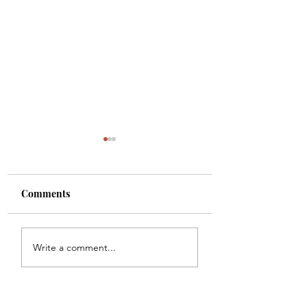
Comments
Schönes Wochen
Namen
Write a comment...
kalligraphieren:
Marcel