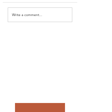
Schönes Wochenende!
Write a comment...
Keine Beiträge
verpassen.