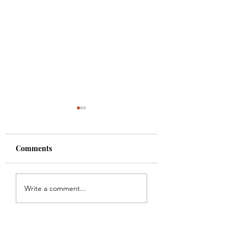
Comments
Schönes Wochen
Namen
Write a comment...
kalligraphieren:
Marcel